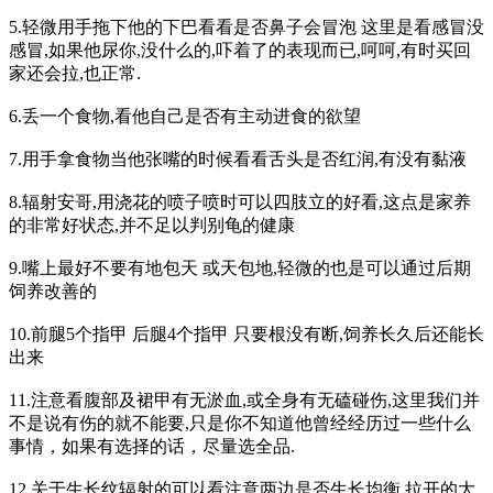
5.轻微用手拖下他的下巴看看是否鼻子会冒泡 这里是看感冒没
感冒,如果他尿你,没什么的,吓着了的表现而已,呵呵,有时买回
家还会拉,也正常.
6.丢一个食物,看他自己是否有主动进食的欲望
7.用手拿食物当他张嘴的时候看看舌头是否红润,有没有黏液
8.辐射安哥,用浇花的喷子喷时可以四肢立的好看,这点是家养
的非常好状态,并不足以判别龟的健康
9.嘴上最好不要有地包天 或天包地,轻微的也是可以通过后期
饲养改善的
10.前腿5个指甲 后腿4个指甲 只要根没有断,饲养长久后还能长
出来
11.注意看腹部及裙甲有无淤血,或全身有无磕碰伤,这里我们并
不是说有伤的就不能要,只是你不知道他曾经经历过一些什么
事情，如果有选择的话，尽量选全品.
12.关于生长纹辐射的可以看注意两边是否生长均衡,拉开的大