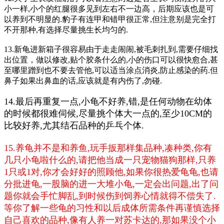
小一样,小个的红腿很多见到左右不一边高，后期应该也是可
以养到不明显的.豹子有连甲和错甲很正常,但注意别是完全打
不开那种,有选择尽量挑生长均匀的.
13.新龟进新箱子很容易由于走走闹闹,被毛刺扎到,需要仔细找
出位置，做以修改,贴个胶条什么的,小的伤口可以很快愈合,甚
至哪里蹭到也不要去管他,可以适当涂点消炎,防止感染的药.但
鼻子如果出鼻血的话,应该就是有内伤了,勿碰.
14.最后再重复一点,小龟不好养,错,是任何动物在幼体
的时候都很难伺候,尽量挑个体大一点的,至少10CM的
比较好养,尤其结石品种的乒乓个体.
15.养龟并不是和养鱼,玩手扳那样集品种,凑种类,你有
几只小龟啦什么的,请把他当成一只宠物猫狗那样,只养
1只或1对,你才会好好的照顾他,如果你很热爱龟龟,也请
分批进龟,一股脑的进一大堆小龟,一定会出问题,出了问
题你就会手忙脚乱,到时候伤到饲养心情就得不偿失了.
等你了解一些龟的习性和以后成体所需条件再谨慎选择
自己喜欢的品种,像有人养一对苏卡达的,那如果没个小