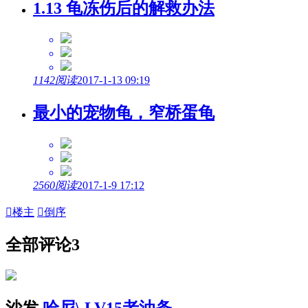
1.13 龟冻伤后的解救办法
1142阅读
2017-1-13 09:19
最小的宠物龟，窄桥蛋龟
2560阅读
2017-1-9 17:12

楼主

倒序
全部评论
3
沙发
哈尼\
LV15老油条