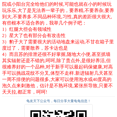
院或小阳台完全给他们的时候,可能也就在小的时候玩
玩乐乐,大了是无法养一辈子的，要养精,不要养杂,要养
到大,不要养多.不同品种环境,习性,真的差距很大很大,
有些根本不适合养的，我举几个例子吧：
1）红腿大些会有领域性
2）星大了也有部分会有攻击性
3）豹子大了需要很大的活动地盘来运动,不甘在箱子里
度过了，需要散养，
苏卡达也是
4）而且苏的排泄还很不好掌握,随地大小便,甚至抓墙
其实辐射还是不错的,呵呵,除了贵点外,是很好养活,但
很难养好的一个品种,对于新手可以最起码保健康,对高
手可以挑战花纹不分叉,体型不走样.新进辐射几天甚至
一周不排便的问题很多,大家可以使用泡水或40度高的
泡久点来刺激他，估计是不熟环境,紧张所导致,只要不
天天拉,都正常，呵呵!
龟友天下公众号，每日分享大量龟龟信息！