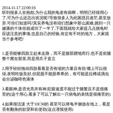
2014-11-17 22:00:16
听到很多人在抱怨,为什么我的龟老有病啊，明明已经很用心
了,可为什么还总出状况呢?导致很多人为此困惑且迷茫,甚至放
弃.可你们知道吗?其实养龟没有咱们想象中那么困难,挑到一只
健康的个体你就成功了一半了,下面我就给大家提几点挑龟时
应该注意的事项,也是自己的经验,肯定有不对的地方，大家就
当个参考吧!
1.是否能够四肢立起来走路，而不是腹部蹭地而行,也不是前腿
整个爬在那里,而是用爪子直立
2.用手轻轻拖动四肢看看是否有缩的力量且有劲 嘴上可以很
绿,表明吃饭良好,但屁股不能脏希希的，有可能是拉稀或滴虫
会分泌咖啡色液体
3.看眼神,是否光亮并有神,眨眼速度不能过于频繁且不是很痛
苦的(这个用心,看多了可以了解出一只病龟的表情是很痛苦的)
4.如果很活泼 大于10CM的 甚至可以将龟半侧放在地上，看是
否有翻身的欲望和在使劲(这点谨慎使用)