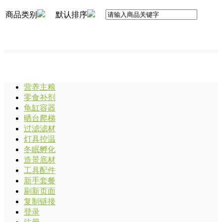
商品类别
默认排序
营养主粮
零食补剂
龟缸容器
晒台爬梯
过滤滤材
灯具控温
冬眠孵化
造景底材
工具配件
新手套餐
刷新页面
复制链接
登录