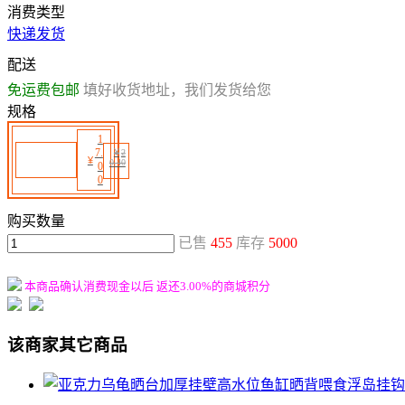
消费类型
快递发货
配送
免运费包邮
填好收货地址，我们发货给您
规格
1
7.
¥
2
¥
0.40
0
0
购买数量
已售
455
库存
5000
本商品确认消费现金以后 返还3.00%的商城积分
该商家其它商品