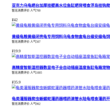
亚克力乌龟晒台加厚挂壁高水位鱼缸晒背喂食浮岛挂钩爬
暂无消费评价 人气760
¥
42
黄缘龟粮黄缘闭壳龟专用饲料乌龟食物盒龟台缘安缘龟饲
暂无消费评价 人气507
¥
19.9
高精度智能温控器数显电子全自动插座温度鱼缸龟箱宠物
暂无消费评价 人气1005
¥
35.9
龟类灌服器爬虫蜥蜴蛇灌药器喂药滴管水陆龟喂食灌药开
暂无消费评价 人气962