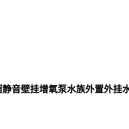
超静音壁挂增氧泵水族外置外挂