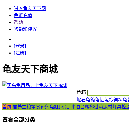
进入龟友天下网
龟币充值
帮助
咨询和建议
[登录]
[注册]
龟友天下商城
龟箱
蛭石
龟箱
龟缸
龟粮
饲料
龟
首页
营养主粮
零食补剂
龟缸(可定制)
晒台爬梯
过滤滤材
灯具控
查看全部分类