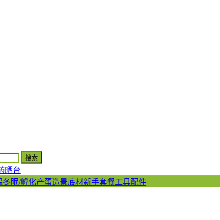
药
晒台
温
冬眠/孵化产蛋
造景底材
新手套餐
工具配件