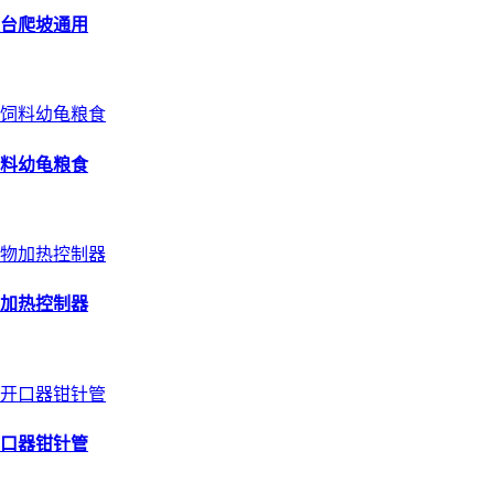
台爬坡通用
料幼龟粮食
加热控制器
口器钳针管