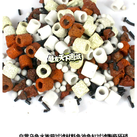
自营
乌龟水族箱过滤材料龟池鱼缸过滤陶瓷环硝