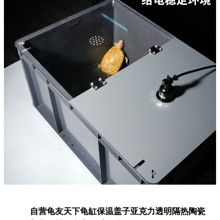
自营
龟友天下龟缸保温盖子亚克力透明隔热陶瓷