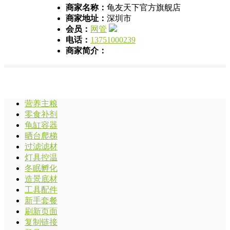
商家名称：
龟友天下官方旗舰店
商家地址：
深圳市
会员：
网管
电话：
13751000239
商家简介：
营养主粮
零食补剂
龟缸容器
晒台爬梯
过滤滤材
灯具控温
冬眠孵化
造景底材
工具配件
新手套餐
刷新页面
复制链接