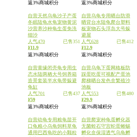
返3%商城积分
返3%商城积分
自营
天然乌龟沙子产蛋
自营
乌龟专用晒台防滑
冬眠陆龟水龟宠物黄泥
晒背台水陆龟爬台塑料
沙营养沙种龟生蛋免洗
板宠物石头浮岛大号躲
细沙
避屋
人气470
已售351
人气628
已售412
¥
11.9
¥
12.9
返3%商城积分
返3%商城积分
自营
黄缘闭壳龟专用生
自营
乌龟下蛋网格板防
态水陆两栖大号饲养箱
踩蛋吃蛋可视配产蛋池
造景套装半水龟带躲避
爬梯晒台发色盒繁殖沙
龟缸
池板
人气701
已售437
人气553
已售480
¥
59
¥
29.9
返3%商城积分
返3%商城积分
自营
幼龟专用粮龟苗开
自营
爬宠种龟蛋孵化器
口龟粮小乌龟饲料草龟
无菌蛭石守宫蛇蛋蜥蜴
通用巴西龟吃的小颗粒
孵化盒保湿透气乌龟孵