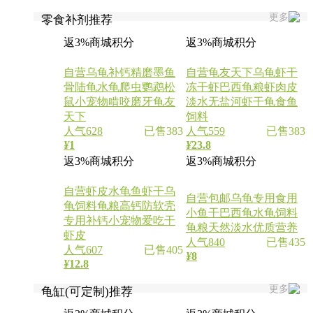
更多
零食补剂推荐
返3%商城积分
返3%商城积分
自营
乌龟补钙精磨墨鱼
自营
龟友天下乌龟虾干
骨陆龟水龟爬虫鹦鹉松
冻干虾巴西龟粮虾肉皮
鼠小宠物啃咬磨牙龟友
淡水无盐河虾干龟食鱼
天下
饲料
人气628
已售383
人气559
已售383
¥
1
¥
23.8
返3%商城积分
返3%商城积分
自营
虾皮水龟鱼虾干乌
自营
包邮乌龟专用食用
龟饲料龟粮高钙防软壳
小鱼干巴西龟水龟饲料
专用补钙小宠物爱吃干
龟粮天然淡水优质营养
虾皮
人气840
已售435
人气607
已售405
¥
8
¥
12.8
更多
龟缸(可定制)推荐