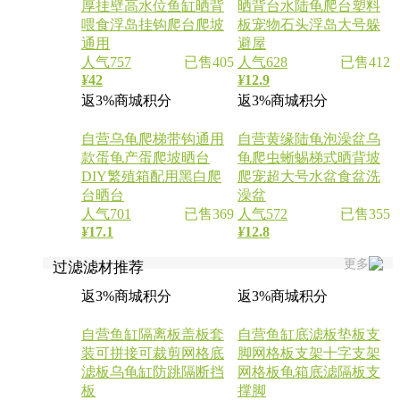
厚挂壁高水位鱼缸晒背
晒背台水陆龟爬台塑料
喂食浮岛挂钩爬台爬坡
板宠物石头浮岛大号躲
通用
避屋
人气757
已售405
人气628
已售412
¥
42
¥
12.9
返3%商城积分
返3%商城积分
自营
乌龟爬梯带钩通用
自营
黄缘陆龟泡澡盆乌
款蛋龟产蛋爬坡晒台
龟爬虫蜥蜴梯式晒背坡
DIY繁殖箱配用黑白爬
爬宠超大号水盆食盆洗
台晒台
澡盆
人气701
已售369
人气572
已售355
¥
17.1
¥
12.8
更多
过滤滤材推荐
返3%商城积分
返3%商城积分
自营
鱼缸隔离板盖板套
自营
鱼缸底滤板垫板支
装可拼接可裁剪网格底
脚网格板支架十字支架
滤板乌龟缸防跳隔断挡
网格板龟箱底滤隔板支
板
撑脚