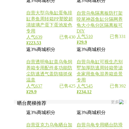
返3%商城积分
返3%商城积分
自营
大型乌龟缸蛋龟排
自营
乌龟隔离板防打架
缸养鱼周转箱PP塑胶超
咬尾神器鱼缸分隔网养
清玻璃产蛋下蛋池发色
龟大小龟分区隔离板可
专用
DIY
人气510
已售331
人气639
已售430
¥
29.9
¥
223.53
返3%商城积分
返3%商城积分
自营
透明龟缸盖乌龟饲
自营
乌龟缸可视生态别
养箱专用配件多功能防
墅加厚防逃周转箱带滤
尘防逃透气盖防猫抓保
盒家用鱼龟混养箱造景
温盖
专用
人气637
已售425
人气545
已售392
¥
29.9
¥
234.12
更多
晒台爬梯推荐
返3%商城积分
返3%商城积分
自营
亚克力乌龟晒台加
自营
乌龟专用晒台防滑