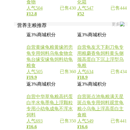
食物
化箱
人气504
已售430
人气547
已售444
¥
12.8
¥
52
更多
营养主粮推荐
返3%商城积分
返3%商城积分
自营
黄缘龟粮黄缘闭壳
自营
龟友天下剃刀龟专
龟专用饲料乌龟食物盒
用粮麝香龟饲料黄头侧
龟台缘安缘龟饲料幼龟
颈高蛋白下沉上浮型乌
粮食
龟粮
人气505
已售360
人气634
已售434
¥
19.9
¥
18.9
返3%商城积分
返3%商城积分
自营
中华草龟粮高钙蛋
自营
斑点池龟粮满天星
白半水龟墨龟上浮颗粒
斑点龟专用饲料观赏龟
专用小幼龟成龟不浑水
粮小乌龟上浮高蛋白主
饲料
食粮
人气693
已售350
人气549
已售441
¥
16.6
¥
16.6