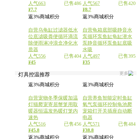
人气663
已售486
人气567
已售420
¥
7.7
¥
8.7
返3%商城积分
返3%商城积分
自营
乌龟缸过滤器低水
自营
龟箱底部吸静音水
位底滤吸粪便循环滴流
泵循环泵鱼缸龟缸潜水
除便雨淋冲浪盒净化水
泵静音循环泵鱼缸底吸
质器
水吸
人气556
已售404
人气497
已售395
¥
45
¥
35
更多
灯具控温推荐
返3%商城积分
返3%商城积分
自营
宠物冬季保暖加温
自营
养鱼智能定时鱼缸
灯猫爬宠寄居蟹笼用取
氧气泵循环控制龟池爬
暖器恒温发热暖灯笼内
宠箱灯开关插座自动断
速热
电器
人气516
已售456
人气571
已售484
¥
45.8
¥
38.8
返3%商城积分
返3%商城积分