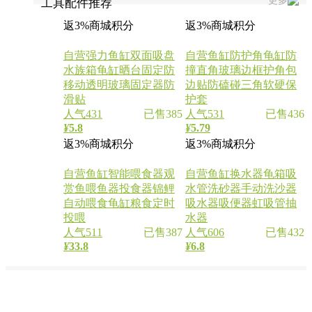
更多
工具配件推荐
返3%商城积分
返3%商城积分
自营
强力鱼缸双面吸盘
自营
鱼缸防护角龟缸防
水族箱龟缸晒台固定防
撞直角玻璃边框护角包
移动透明玻璃固定器防
边贴防磕碰三角软硬保
滑贴
护套
人气431
已售385
人气531
已售436
¥
5.8
¥
5.79
返3%商城积分
返3%商城积分
自营
鱼缸智能喂食器观
自营
鱼缸换水器龟箱吸
赏鱼喂鱼器投食器锦鲤
水管洗砂器手动洗沙器
自动喂食龟缸粮食定时
吸水器吸便器虹吸管抽
投喂
水器
人气511
已售387
人气606
已售432
¥
33.8
¥
6.8