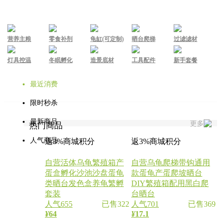
营养主粮
零食补剂
龟缸(可定制)
晒台爬梯
过滤滤材
灯具控温
冬眠孵化
造景底材
工具配件
新手套餐
最近消费
限时秒杀
最新商品
更多
热门商品
人气商品
返3%商城积分
返3%商城积分
自营
活体乌龟繁殖箱产
自营
乌龟爬梯带钩通用
蛋盒孵化沙池沙盘蛋龟
款蛋龟产蛋爬坡晒台
类晒台发色盒养龟繁孵
DIY繁殖箱配用黑白爬
套装
台晒台
人气655
已售322
人气701
已售369
¥
64
¥
17.1