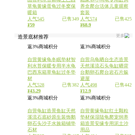
草龟黄缘蛋龟过冬窝保
养盒爬台活体儿童观察
暖箱
套装
人气545
已售349
人气574
已售425
¥
59
¥
68.9
更多
造景底材推荐
返3%商城积分
返3%商城积分
自营
黄缘龟冬眠垫材智
自营
乌龟晒台生态造景
利水苔保暖专用半水龟
天然溪流石头龟缸晒背
巴西东箱草龟缸过冬垫
台鹅卵石爬台岩石片躲
材
避屋
人气528
已售382
人气498
已售442
¥
43.29
¥
12.9
返3%商城积分
返3%商城积分
自营
龟缸造景鱼缸天然
自营
黄缘龟缸红土颗粒
溪流石底砂原生装饰鹅
垫材保湿陆龟爬宠饲养
卵石头沙子水族箱铺垫
箱造景安缘专用泥土沙
石材
用品