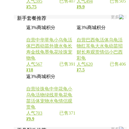
人气595
已售407
人气494
已售505
¥
5.75
¥
9.9
更多
新手套餐推荐
返3%商城积分
返3%商城积分
自营
中华草龟小乌龟活
自营
巴西龟活体乌龟活
体巴西幼苗外塘水龟长
物红耳龟大水龟幼苗招
寿金线龟墨龟花珍珠宠
财长寿观赏情侣小巴西
物龟
彩龟
人气567
已售391
人气620
已售406
¥
18
¥
7.5
返3%商城积分
自营
珍珠龟中华花龟小
乌龟活物绿线草龟花龟
苗活体宠物水龟情侣观
赏龟
人气703
已售371
¥
9.9