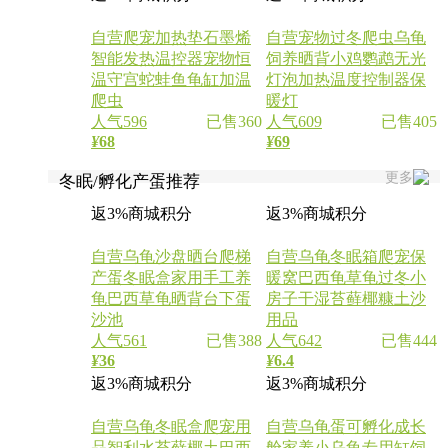
自营
爬宠加热垫石墨烯
自营
宠物过冬爬虫乌龟
智能发热温控器宠物恒
饲养晒背小鸡鹦鹉无光
温守宫蛇蛙鱼龟缸加温
灯泡加热温度控制器保
爬虫
暖灯
人气596
已售360
人气609
已售405
¥
68
¥
69
更多
冬眠/孵化产蛋推荐
返3%商城积分
返3%商城积分
自营
乌龟沙盘晒台爬梯
自营
乌龟冬眠箱爬宠保
产蛋冬眠盒家用手工养
暖窝巴西龟草龟过冬小
龟巴西草龟晒背台下蛋
房子干湿苔藓椰糠土沙
沙池
用品
人气561
已售388
人气642
已售444
¥
36
¥
6.4
返3%商城积分
返3%商城积分
自营
乌龟冬眠盒爬宠用
自营
乌龟蛋可孵化成长
品智利水苔藓椰土巴西
舱家养小乌龟专用缸饲