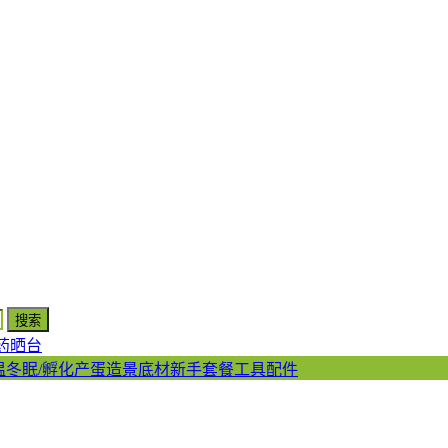
药
晒台
温
冬眠/孵化产蛋
造景底材
新手套餐
工具配件