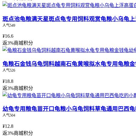
斑点池龟粮满天星斑点龟专用饲料观赏龟粮小乌龟上
人气549
¥
16.6
返3%商城积分
龟粮石金钱乌龟饲料越南石龟黄喉拟水龟专用龟粮金
人气526
¥
18.8
返3%商城积分
幼龟专用粮龟苗开口龟粮小乌龟饲料草龟通用巴西龟
人气504
¥
12.8
返3%商城积分