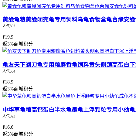
黄缘龟粮黄缘闭壳龟专用饲料乌龟食物盒龟台缘安缘
人气505
¥
19.9
返3%商城积分
龟友天下剃刀龟专用粮麝香龟饲料黄头侧颈高蛋白下
人气634
¥
18.9
返3%商城积分
中华草龟粮高钙蛋白半水龟墨龟上浮颗粒专用小幼龟
人气693
¥
16.6
返3%商城积分