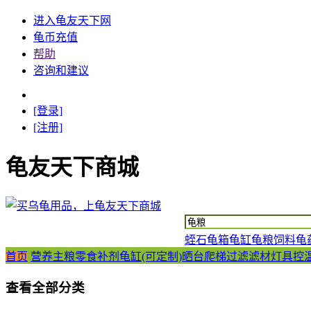
进入龟友天下网
龟币充值
帮助
咨询和建议
[登录]
[注册]
龟友天下商城
蛭石
龟箱
龟缸
龟粮
饲料
龟
首页
营养主粮
零食补剂
龟缸(可定制)
晒台爬梯
过滤滤材
灯具控
查看全部分类