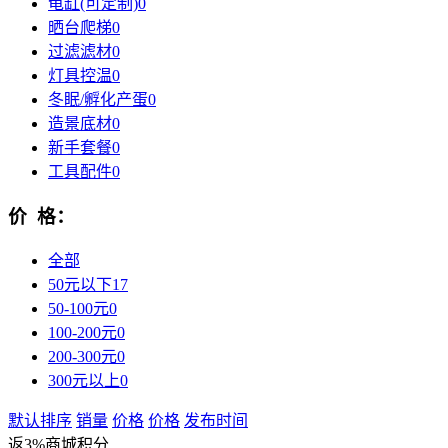
龟缸(可定制)
0
晒台爬梯
0
过滤滤材
0
灯具控温
0
冬眠/孵化产蛋
0
造景底材
0
新手套餐
0
工具配件
0
价 格：
全部
50元以下
17
50-100元
0
100-200元
0
200-300元
0
300元以上
0
默认排序
销量
价格
价格
发布时间
返3%商城积分