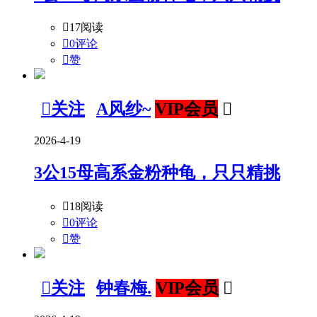

17阅读

0评论

赞

关注
A风纱~
VIP会员

2026-4-19
3公15母高系金粉种龟，只只精挑

18阅读

0评论

赞

关注
钟春梅.
VIP会员
