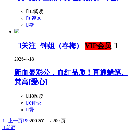

12阅读

0评论

赞

关注
钟姐（春梅）
VIP会员

2026-4-18
新血显彩公，血红品质！直通蜡笔、
梵高[爱心]

18阅读

0评论

赞
1 ..
上一页
199
200
/ 200 页

首页