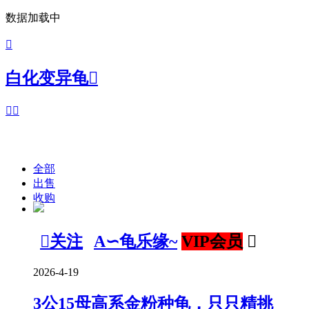
数据加载中

白化变异龟



全部
出售
收购

关注
A∽龟乐缘~
VIP会员

2026-4-19
3公15母高系金粉种龟，只只精挑