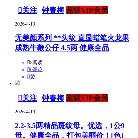

关注
钟春梅
超级VIP会员
2026-4-19
无美颜系列 **头纹 直显蜡笔火龙果
成熟牛鞭公仔 4.5两 健康全品

8阅读

0评论

赞

关注
钟春梅
超级VIP会员
2026-4-19
2.2-3.5两精品斑纹母。优选，1公9
母。健康全品，打包美丽价！[色]