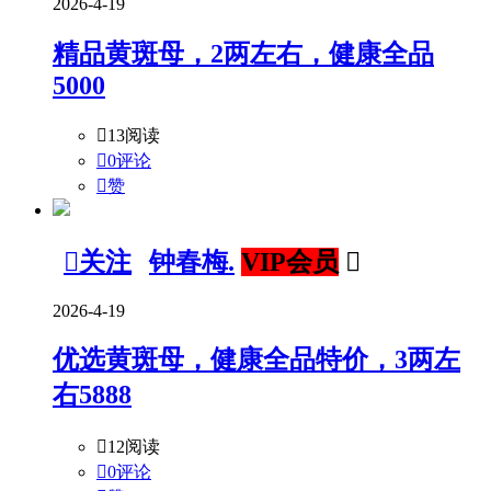
2026-4-19
精品黄斑母，2两左右，健康全品
5000

13阅读

0评论

赞

关注
钟春梅.
VIP会员

2026-4-19
优选黄斑母，健康全品特价，3两左
右5888

12阅读

0评论