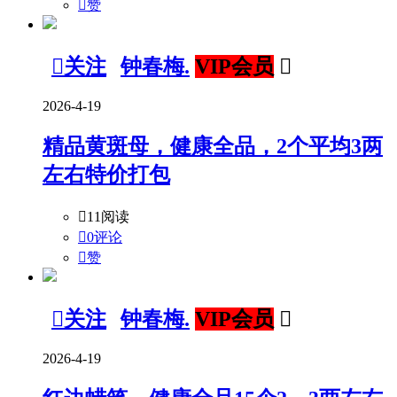

赞

关注
钟春梅.
VIP会员

2026-4-19
精品黄斑母，健康全品，2个平均3两
左右特价打包

11阅读

0评论

赞

关注
钟春梅.
VIP会员

2026-4-19