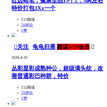
红边蜡笔，健康全品15个2，3两左右
特价打包3Xx一个

15阅读

0评论

赞

关注
龟龟归雁
超级VIP会员

2026-4-19
丛彩显彩成熟种公，超级满头纹，改
善普通彩巴种群，特价

12阅读

0评论

赞