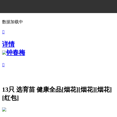
数据加载中

详情
钟春梅

13只 选育苗 健康全品[烟花][烟花][烟花]
[红包]