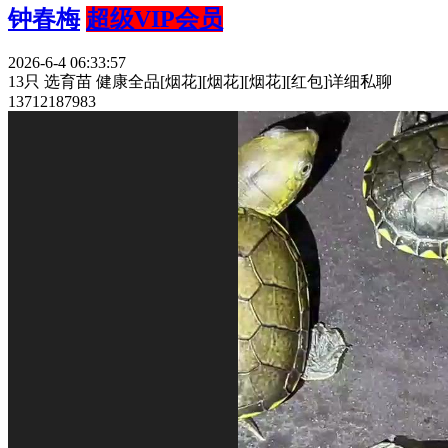
钟春梅
超级VIP会员
2026-6-4 06:33:57
13只 选育苗 健康全品[烟花][烟花][烟花][红包]详细私聊
13712187983