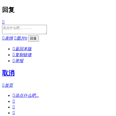
回复


表情

图片
0

返回本版

复制链接

举报
取消

首页

说点什么吧...


