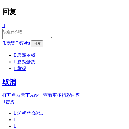
回复


表情

图片
0

返回本版

复制链接

举报
取消
打开龟友天下APP，查看更多精彩内容

首页

说点什么吧...

