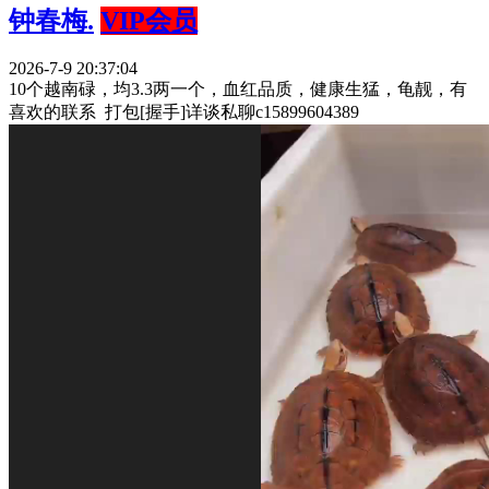
钟春梅.
VIP会员
2026-7-9 20:37:04
10个越南碌，均3.3两一个，血红品质，健康生猛，龟靓，有
喜欢的联系 打包[握手]详谈私聊c15899604389