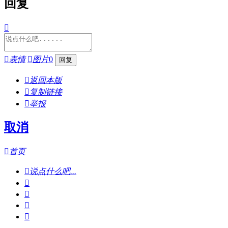
回复


表情

图片
0

返回本版

复制链接

举报
取消

首页

说点什么吧...



