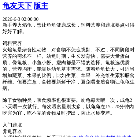
龟友天下
版主
2026-6-3 02:00:00
新手养火焰龟，想让龟龟健康成长，饲料营养和避坑要点可得
好好了解。
饲料营养
火焰龟是杂食性动物，对食物不怎么挑剔。不过，不同阶段对
营养的需求不一样。幼龟时期，生长发育快，需要大量蛋白
质，像龟粮、小鱼小虾、瘦肉都是不错的选择。龟粮选优质
的，营养均衡，能满足幼龟基本需求。随着龟龟长大，可适当
增加蔬菜、水果的比例，比如生菜、苹果，补充维生素和膳食
纤维。但要注意，食物要新鲜干净，避免喂变质食物让龟龟生
病。
除了食物种类，喂食频率也很重要。幼龟每天喂一次，成龟2
- 3天喂一次就行。每次喂食量别太多，以龟龟在15 - 20分钟内
吃完为宜，吃不完的食物及时捞出，防止水质变差。
入门避坑
养龟容器