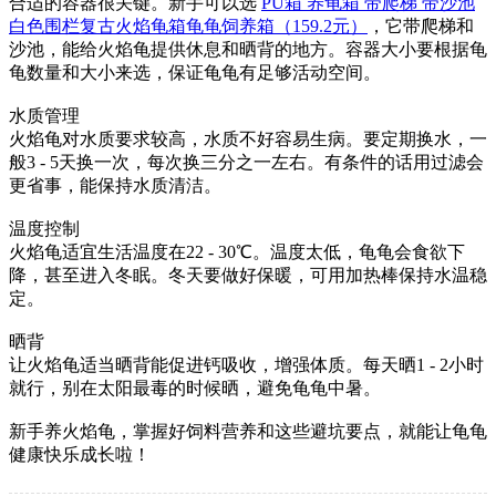
合适的容器很关键。新手可以选
PU箱 养龟箱 带爬梯 带沙池
白色围栏复古火焰龟箱龟龟饲养箱（159.2元）
，它带爬梯和
沙池，能给火焰龟提供休息和晒背的地方。容器大小要根据龟
龟数量和大小来选，保证龟龟有足够活动空间。
水质管理
火焰龟对水质要求较高，水质不好容易生病。要定期换水，一
般3 - 5天换一次，每次换三分之一左右。有条件的话用过滤会
更省事，能保持水质清洁。
温度控制
火焰龟适宜生活温度在22 - 30℃。温度太低，龟龟会食欲下
降，甚至进入冬眠。冬天要做好保暖，可用加热棒保持水温稳
定。
晒背
让火焰龟适当晒背能促进钙吸收，增强体质。每天晒1 - 2小时
就行，别在太阳最毒的时候晒，避免龟龟中暑。
新手养火焰龟，掌握好饲料营养和这些避坑要点，就能让龟龟
健康快乐成长啦！